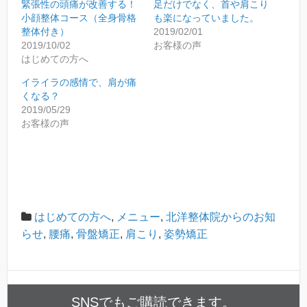
t
ッ
緊張性の頭痛が改善する！
足だけでなく、首や肩こり
t
ク
小顔整体コース（全身骨格
e
し
も楽になっていました。
r
て
整体付き）
2019/02/01
(
く
新
だ
2019/10/02
お客様の声
し
さ
はじめての方へ
い
い
ウ
(
ィ
新
イライラの感情で、肩が痛
ン
し
くなる？
ド
い
ウ
ウ
2019/05/29
で
ィ
お客様の声
開
ン
き
ド
ま
ウ
す
で
)
開
き
ま
す
)
はじめての方へ
,
メニュー
,
北洋整体院からのお知
らせ
,
腰痛
,
骨盤矯正
,
肩こり
,
姿勢矯正
SNSでもご購読できます。