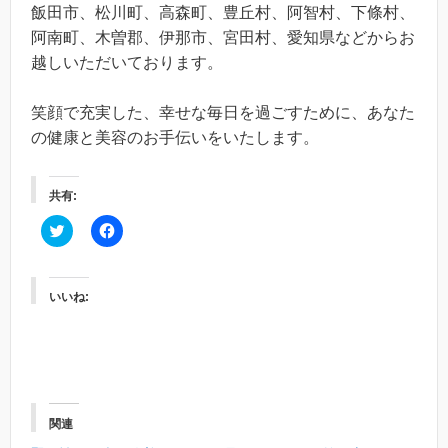
飯田市、松川町、高森町、豊丘村、阿智村、下條村、
阿南町、木曽郡、伊那市、宮田村、愛知県などからお
越しいただいております。
笑顔で充実した、幸せな毎日を過ごすために、あなた
の健康と美容のお手伝いをいたします。
共有:
C
F
l
a
i
c
c
e
k
b
t
o
いいね:
o
o
s
k
h
で
a
共
r
有
e
す
o
る
n
に
T
は
w
ク
関連
i
リ