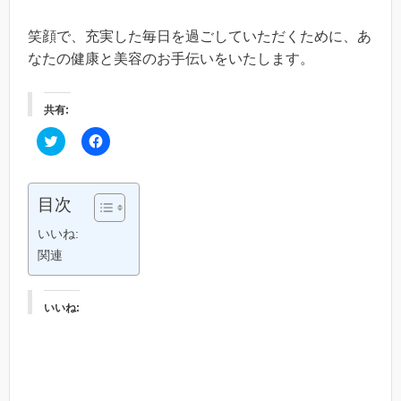
笑顔で、充実した毎日を過ごしていただくために、あ
なたの健康と美容のお手伝いをいたします。
共有:
C
F
l
a
i
c
c
e
k
b
t
o
目次
o
o
s
k
h
で
いいね:
a
共
r
有
関連
e
す
o
る
n
に
T
は
いいね:
w
ク
i
リ
t
ッ
t
ク
e
し
r
て
(
く
新
だ