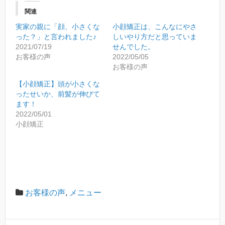
し
さ
い
い
関連
ウ
(
ィ
新
実家の親に「顔、小さくな
小顔矯正は、こんなにやさ
ン
し
ド
い
った？」と言われました♪
しいやり方だと思っていま
ウ
ウ
2021/07/19
せんでした。
で
ィ
開
ン
お客様の声
2022/05/05
き
ド
お客様の声
ま
ウ
す
で
)
開
【小顔矯正】頭が小さくな
き
ったせいか、前髪が伸びて
ま
す
ます！
)
2022/05/01
小顔矯正
お客様の声
,
メニュー